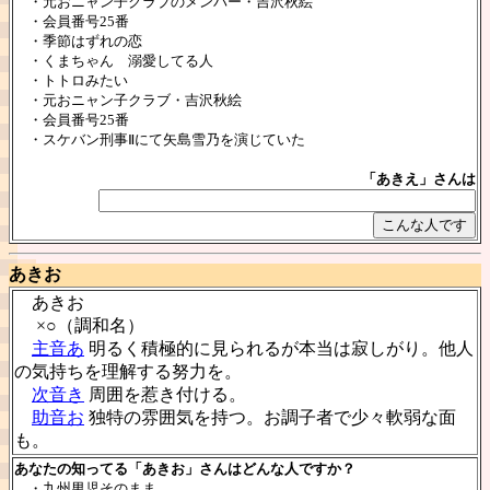
・元おニャン子クラブのメンバー・吉沢秋絵
・会員番号25番
・季節はずれの恋
・くまちゃん 溺愛してる人
・トトロみたい
・元おニャン子クラブ・吉沢秋絵
・会員番号25番
・スケバン刑事Ⅱにて矢島雪乃を演じていた
「あきえ」さんは
あきお
あきお
×○（調和名）
主音あ
明るく積極的に見られるが本当は寂しがり。他人
の気持ちを理解する努力を。
次音き
周囲を惹き付ける。
助音お
独特の雰囲気を持つ。お調子者で少々軟弱な面
も。
あなたの知ってる「あきお」さんはどんな人ですか？
・九州男児そのまま