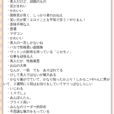
・美人だけど、頑固のもの
・足がきれい
・かわいい
・面倒見が良く、しっかり者のおねえ
・笑い方が変！エロイことを平気で言う！やりまん！
・意味不明な人
・普通
・マザコン
・かわいい
・美人の一言しかないね
・バカで性格悪い超陰険
・ヴィトンの財布を持っている「ニセモノ」
・仕事を頑張る人
・美人だが、性格最悪
・お山の大将
・なんか、一筋 でも あそばれてる
・けして美人ではないが魅力ある
・かなり歯がでていて、かなり知ったかぶり！しかもこ○や○んに男が
いて、２週間に１回はお泊りをしていてヤリっぱなしらしい
・いじわる
・ミスでしょ
・あんぽんたん。
・プライド高い
・みんなのリーダー的存在
・不思議な魅力をもっている