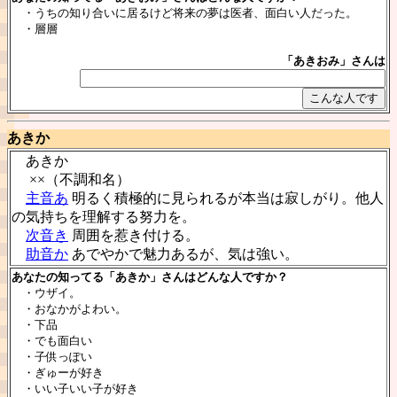
・うちの知り合いに居るけど将来の夢は医者、面白い人だった。
・層層
「あきおみ」さんは
あきか
あきか
××（不調和名）
主音あ
明るく積極的に見られるが本当は寂しがり。他人
の気持ちを理解する努力を。
次音き
周囲を惹き付ける。
助音か
あでやかで魅力あるが、気は強い。
あなたの知ってる「あきか」さんはどんな人ですか？
・ウザイ。
・おなかがよわい。
・下品
・でも面白い
・子供っぽい
・ぎゅーが好き
・いい子いい子が好き