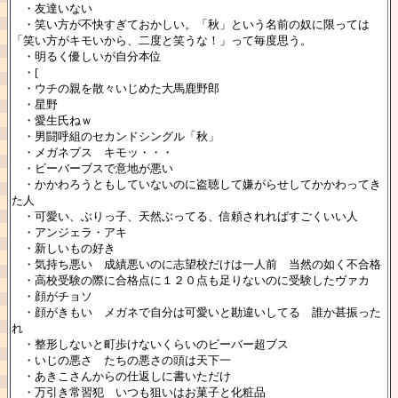
・友達いない
・笑い方が不快すぎておかしい。「秋」という名前の奴に限っては
「笑い方がキモいから、二度と笑うな！」って毎度思う。
・明るく優しいが自分本位
・[
・ウチの親を散々いじめた大馬鹿野郎
・星野
・愛生氏ねｗ
・男闘呼組のセカンドシングル「秋」
・メガネブス キモッ・・・
・ビーバーブスで意地が悪い
・かかわろうともしていないのに盗聴して嫌がらせしてかかわってき
た人
・可愛い、ぶりっ子、天然ぶってる、信頼されればすごくいい人
・アンジェラ・アキ
・新しいもの好き
・気持ち悪い 成績悪いのに志望校だけは一人前 当然の如く不合格
・高校受験の際に合格点に１２０点も足りないのに受験したヴァカ
・顔がチョソ
・顔がきもい メガネで自分は可愛いと勘違いしてる 誰か甚振った
れ
・整形しないと町歩けないくらいのビーバー超ブス
・いじの悪さ たちの悪さの頭は天下一
・あきこさんからの仕返しに書いただけ
・万引き常習犯 いつも狙いはお菓子と化粧品