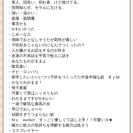
・美人。頭良い。切れ者。けど抜けてる。
・世間知らず。モラルに欠ける。
・強い・温かい・
・盗撮・盗聴魔
・毒舌かも
・かわいかった
・じみ～な人
・地味でおとなしそうだが気性が激しい
・子供好きじゃないのになんでつくったの？
・人が嫌がるお話をするのが好き
・友達の不幸話を平気で他人に話す
・あなたもわがままよ
・陰気臭い
・チビ・ロンパリ
・留学したいといいつつ子供をつくってた中途半端な奴 Ｂｙゆ
・かなりわがまま！
・母子家庭
・可愛くて実はシッカリもの
・わがままですがかわいい
・一途で健気な最高の女
・早口でおしゃべり
・頑固すぎてつまらない奴
・Mｙ mother! すっごく優しくて話し上手！！可愛いヨ★
・確かに他人の気持ちを理解する能力は低そう
・コスプレイヤー