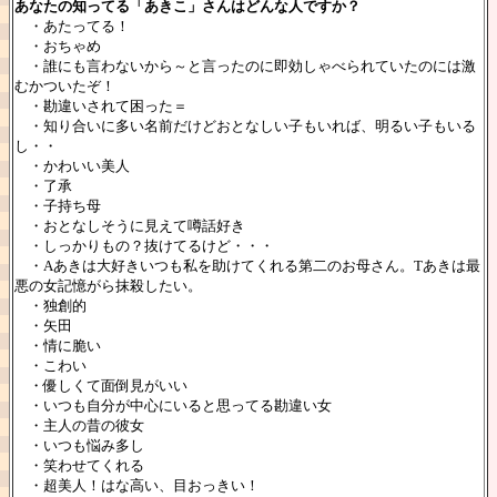
あなたの知ってる「あきこ」さんはどんな人ですか？
・あたってる！
・おちゃめ
・誰にも言わないから～と言ったのに即効しゃべられていたのには激
むかついたぞ！
・勘違いされて困った＝
・知り合いに多い名前だけどおとなしい子もいれば、明るい子もいる
し・・
・かわいい美人
・了承
・子持ち母
・おとなしそうに見えて噂話好き
・しっかりもの？抜けてるけど・・・
・Aあきは大好きいつも私を助けてくれる第二のお母さん。Tあきは最
悪の女記憶がら抹殺したい。
・独創的
・矢田
・情に脆い
・こわい
・優しくて面倒見がいい
・いつも自分が中心にいると思ってる勘違い女
・主人の昔の彼女
・いつも悩み多し
・笑わせてくれる
・超美人！はな高い、目おっきい！