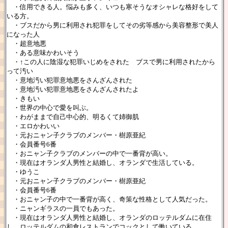
・信用できる人。悩みも多く、いつも寒そうなオシャレな格好をして
いる方。
・ブスだから男に利用され犯罪をしてその劣等感から美容整形で美人
になった人
・超意地悪
・ある意味かわいそう
・↑この人に陰湿な犯罪いじめをされた ブスで男に利用されたから
って汚い
・意地汚い犯罪意地悪をさんざんされた
・意地汚い犯罪意地悪をさんざんされたよ
・きもい
・世界の中心で愛を叫ぶ。
・わがままで自己中心的、明るくて姉御肌
・エロかわいい
・元おニャン子クラブのメンバー・樹原亜紀
・会員番号6番
・おニャン子クラブのメンバーの中で一番背が高い。
・現在はオランダ人男性と結婚し、オランダで生活している。
・ゆうこ
・元おニャン子クラブのメンバー・樹原亜紀
・会員番号6番
・おニャン子の中で一番背が高く、奇策な性格として人気だった。
・ニャンギラスの一員でもあった。
・現在はオランダ人男性と結婚し、オランダのロッテルダムに在住
し、ロッテルダムの和食レストランでコックとして働いている。