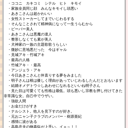
・ココニ カキコミ シテル ヒト キモイ
・家族全員同じ顔 みんなキモイし頭悪い
・あきこさんは超かわいい
・女性ストーカーしてまでいじわるする
・そんなことされて精神病になって一生うらむから
・ビーバー美人
・あきこさんは悪魔の達人
・整形しなくても素が美人
・犬神家の一族の主題歌歌うらしい
・微妙に意地悪だった 今はギャル
・見城アキ・竹城アキ
・最高の人格
・竹城アキ・・最高
・アンジェラ・アキ
・今日あきこさんと仲直りする夢をみました
・明子さんは根は優しく理由があっていじわるしたんだとおもいます
・結婚オメデトウ☆しあわせになれるといいね明子さん
・見た目は可愛くても性格は最低。頭も悪いし宗教を押し付けてきた
非常識な女。自己中でウザい。
・強欲人間
・お金だけがすき
・ナルシスト。他人を見下すのが好き。
・元おニャン子クラブのメンバー・樹原亜紀
・感情に波がある
・高島忠夫の物真似が上手い。イェ～！！