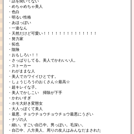
・話を聞いてない
・めちゃめちゃ美人
・色白
・明るい性格
・あほっぽい
・一途なん
・天然だけど可愛い！！！！！！！！！！！！！！
・努力家
・拓也
・陰険
・おもしろい！！
・さっぱりしてる。美人でかわいい人。
・ストーカー
・わがままな人
・美人でカワイイひとです。
・しょうじろうのおくさん☆最高☆
・超キレイな子。
・美人でかしこい 掃除が下手
・かわいすぎ
・ホモ大好き変態女
・大人っぽくて美人
・最悪、チョウチョウチョウチョウ最悪にうざい
・ナゾの人
・細い。すごい自己中。男っぽい。毛深い。
・自己中、八方美人、周りの友人はみんなだまされた