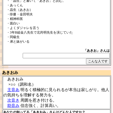
・「晶生」と書いて「あきお」と読む。
・あっくん
・晶生（あきお）
・俳優・金田明夫
・精神科医
・面白い
・よくダジャレを言う
・3年B組金八先生で北尚明先生を演じていた
・同級生
・弟と妹がいる
「あきお」さんは
あきおみ
あきおみ
×○○（調和名）
主音あ
明るく積極的に見られるが本当は寂しがり。他人
の気持ちを理解する努力を。
次音き
周囲を惹き付ける。
助音み
信念強く、計算高い。
あなたの知ってる「あきおみ」さんはどんな人ですか？