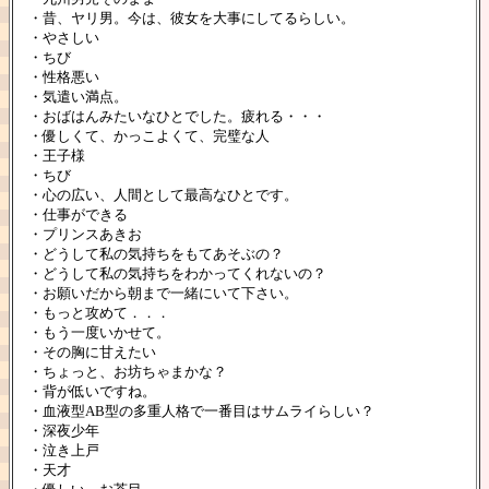
・昔、ヤリ男。今は、彼女を大事にしてるらしい。
・やさしい
・ちび
・性格悪い
・気遣い満点。
・おばはんみたいなひとでした。疲れる・・・
・優しくて、かっこよくて、完璧な人
・王子様
・ちび
・心の広い、人間として最高なひとです。
・仕事ができる
・プリンスあきお
・どうして私の気持ちをもてあそぶの？
・どうして私の気持ちをわかってくれないの？
・お願いだから朝まで一緒にいて下さい。
・もっと攻めて．．．
・もう一度いかせて。
・その胸に甘えたい
・ちょっと、お坊ちゃまかな？
・背が低いですね。
・血液型AB型の多重人格で一番目はサムライらしい？
・深夜少年
・泣き上戸
・天才