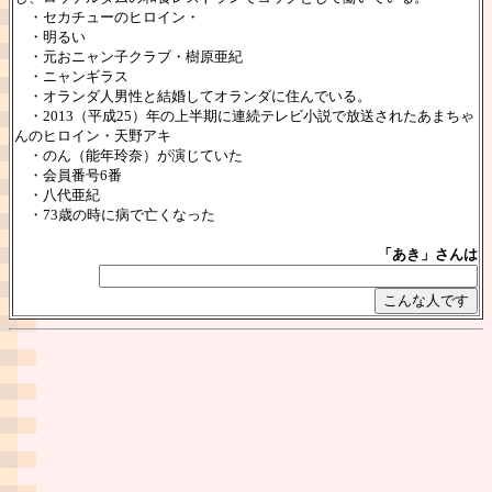
・セカチューのヒロイン・
・明るい
・元おニャン子クラブ・樹原亜紀
・ニャンギラス
・オランダ人男性と結婚してオランダに住んでいる。
・2013（平成25）年の上半期に連続テレビ小説で放送されたあまちゃ
んのヒロイン・天野アキ
・のん（能年玲奈）が演じていた
・会員番号6番
・八代亜紀
・73歳の時に病で亡くなった
「あき」さんは