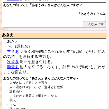
あなたの知ってる「あきうみ」さんはどんな人ですか？
「あきうみ」さんは
あきえ
あきえ
×○（調和名）
主音あ
明るく積極的に見られるが本当は寂しがり。他人
の気持ちを理解する努力を。
次音き
周囲を惹き付ける。
助音え
他人を立てる、尽くす。計算上の行動かも。わが
ままな面あり。
あなたの知ってる「あきえ」さんはどんな人ですか？
・人がきにしてることを言う
・人に流されやすい。が、意外と行動派。
・計算高い
・いるだけで周囲まで華やかになる
・美人
・へん
・外人かぶれ