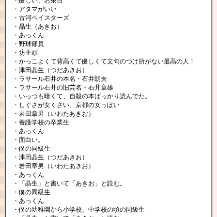
・優しい、お茶目
・アタマがいい
・古河ベイスターズ
・晶生（あきお）
・あっくん
・野球部員
・坊主頭
・かっこよくて背高くて優しくて文句のつけ所がない最高の人！
・津田晶生（つだあきお）
・ラサール石井の本名・石井朗夫
・ラサール石井の旧芸名・石井章雄
・いっつも暗くて、自殺の本ばっかり読んでた。
・しぐさが女くさい。京都の女っぽい
・岩田章男（いわたあきお）
・養護学校の卒業生
・あっくん
・面白い。
・僕の同級生
・津田晶生（つだあきお）
・岩田章男（いわたあきお）
・あっくん
・「晶生」と書いて「あきお」と読む。
・僕の同級生
・あっくん
・僕の幼稚園から小学校、中学校の頃の同級生