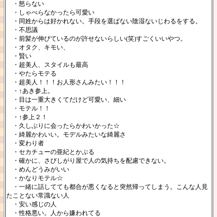
・怒らない
・しゃべらなかったら可愛い
・同姓からは好かれない。手段を選ばない陰湿ないじわるをする。
・不思議
・前髪が伸びているのが許せないらしい(笑)すごくいいやつ。
・オタク、キモい、
・賢い
・超美人、スタイルも最高
・やたらモテる
・超美人！！！お人形さんみたい！！！
・↑あき参上。
・目は一重大きくてだけど可愛い、細い
・モテル！！
・↑参上２！
・久しぶりに会ったらかわいかった☆
・綺麗かわいい。モデルみたいな綺麗さ
・変わり者
・セカチューの亜紀とかぶる
・確かに、さびしがり屋で人の気持ちを配慮できない。
・めんどうみがいい
・かなりモテル☆
・一緒に話してても都合が悪くなると突然帰ってしまう。こんな人見
たことない常識ない人
・安い感じの人
・性格悪い。人から嫌われてる