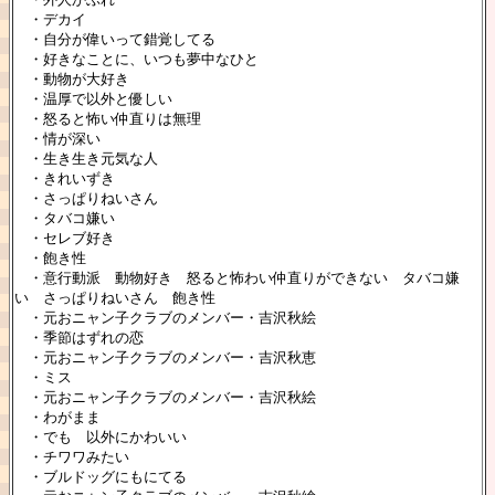
・デカイ
・自分が偉いって錯覚してる
・好きなことに、いつも夢中なひと
・動物が大好き
・温厚で以外と優しい
・怒ると怖い仲直りは無理
・情が深い
・生き生き元気な人
・きれいずき
・さっぱりねいさん
・タバコ嫌い
・セレブ好き
・飽き性
・意行動派 動物好き 怒ると怖わい仲直りができない タバコ嫌
い さっぱりねいさん 飽き性
・元おニャン子クラブのメンバー・吉沢秋絵
・季節はずれの恋
・元おニャン子クラブのメンバー・吉沢秋恵
・ミス
・元おニャン子クラブのメンバー・吉沢秋絵
・わがまま
・でも 以外にかわいい
・チワワみたい
・ブルドッグにもにてる