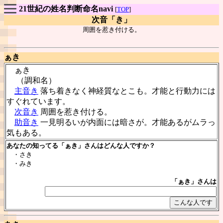
21世紀の姓名判断命名navi
[
TOP
]
次音「き」
周囲を惹き付ける。
ぁき
ぁき
（調和名）
主音き
落ち着きなく神経質なとこも。才能と行動力には
すぐれています。
次音き
周囲を惹き付ける。
助音き
一見明るいが内面には暗さが。才能あるがムラっ
気もある。
あなたの知ってる「ぁき」さんはどんな人ですか？
・さき
・みき
「ぁき」さんは