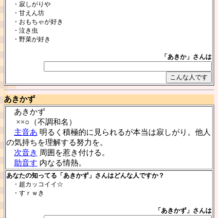
・寂しがりや
・甘えん坊
・おもちゃが好き
・泣き虫
・野菜が好き
「あきか」さんは
あきかず
あきかず
××○（不調和名）
主音あ
明るく積極的に見られるが本当は寂しがり。他人
の気持ちを理解する努力を。
次音き
周囲を惹き付ける。
助音す
内なる情熱。
あなたの知ってる「あきかず」さんはどんな人ですか？
・超カッコイイ☆
・すｒｗき
「あきかず」さんは